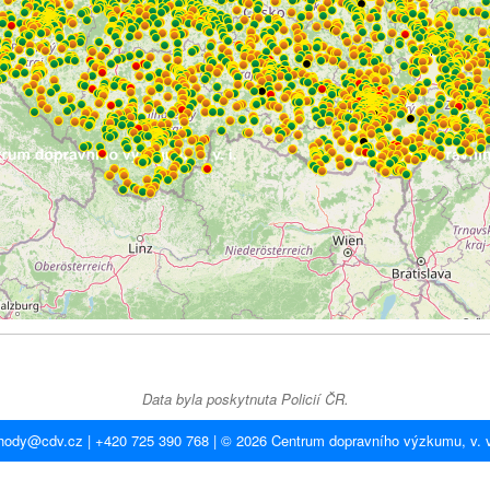
Data byla poskytnuta Policií ČR.
hody@cdv.cz
| +420 725 390 768 |
© 2026 Centrum dopravního výzkumu, v. v.